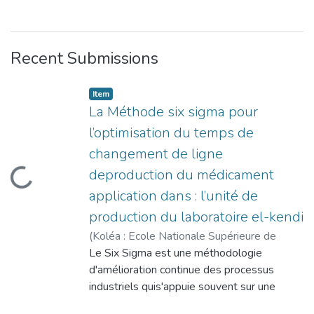
Recent Submissions
Item
La Méthode six sigma pour
l’optimisation du temps de
changement de ligne
deproduction du médicament
ading...
application dans : l’unité de
production du laboratoire el-kendi
(
Koléa : Ecole Nationale Supérieure de
Management
Le Six Sigma est une méthodologie
,
2026-06-08
)
Challam,
Yacine
d'amélioration continue des processus
;
Mahiout, Maria Ikram
;
Bedaida, Imad
Eddine
industriels quis'appuie souvent sur une
démarche structurée, dite DMAIC, ainsi que