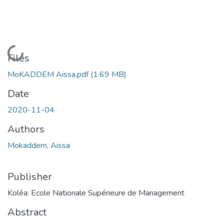
Loading...
Files
MoKADDEM Aissa.pdf
(1.69 MB)
Date
2020-11-04
Authors
Mokaddem, Aissa
Publisher
Koléa: Ecole Nationale Supérieure de Management
Abstract