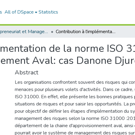
s
All of DSpace
Statistics
Entrepreneuriat et Management de Projets (EMP)
Contribution à l'implémentation de la norme ISO 31000: 2018 dans la chaine d'approvisionnement Aval: cas Danone Djurdjura Algérie
lémentation de la norme ISO 
nement Aval: cas Danone Djur
Abstract
Les organisations confrontent souvent des risques qui co
menaces pour plusieurs volets d'activités. Dans ce cadre, 
ISO 31000. En effet, elle présente les bonnes pratiques 
situations de risques et pour saisir les opportunités. La 
pour objectif de définir les étapes d'implémentation du 
management des risques selon la norme ISO 31000 :201
département de la chaine d'approvisionnement aval, ainsi 
pourrait avoir le système de management des risques sur 