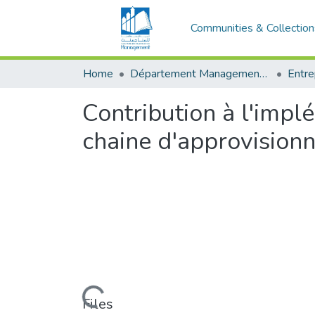
Communities & Collection
Home
Département Management et Entrepreneuriat
Contribution à l'imp
chaine d'approvision
Loading...
Files