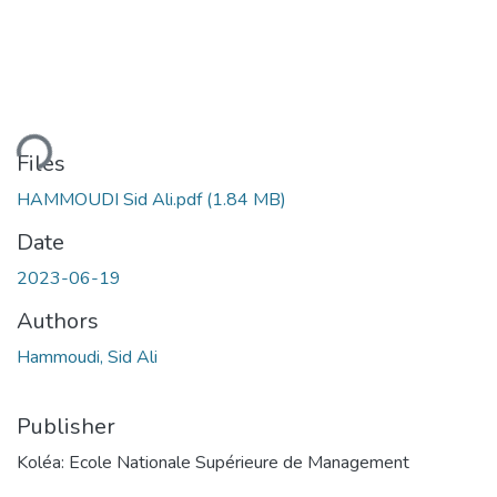
ding...
Files
HAMMOUDI Sid Ali.pdf
(1.84 MB)
Date
2023-06-19
Authors
Hammoudi, Sid Ali
Publisher
Koléa: Ecole Nationale Supérieure de Management