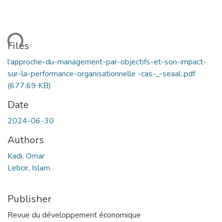
ding...
Files
l’approche-du-management-par-objectifs-et-son-impact-
sur-la-performance-organisationnelle -cas-_-seaal..pdf
(677.69 KB)
Date
2024-06-30
Authors
Kadi, Omar
Lebcir, Islam
Publisher
Revue du développement économique