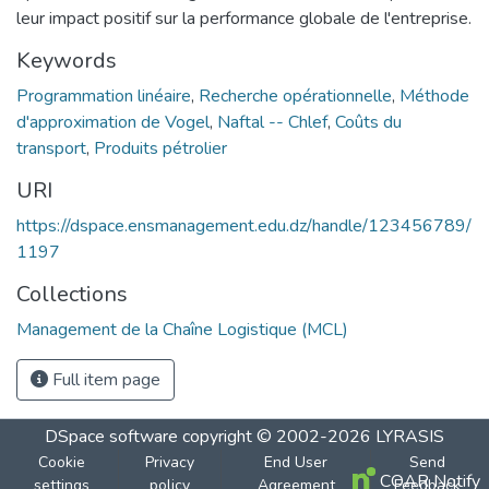
leur impact positif sur la performance globale de l'entreprise.
Keywords
Programmation linéaire
,
Recherche opérationnelle
,
Méthode
d'approximation de Vogel
,
Naftal -- Chlef
,
Coûts du
transport
,
Produits pétrolier
URI
https://dspace.ensmanagement.edu.dz/handle/123456789/
1197
Collections
Management de la Chaîne Logistique (MCL)
Full item page
DSpace software
copyright © 2002-2026
LYRASIS
Cookie
Privacy
End User
Send
COAR Notify
settings
policy
Agreement
Feedback