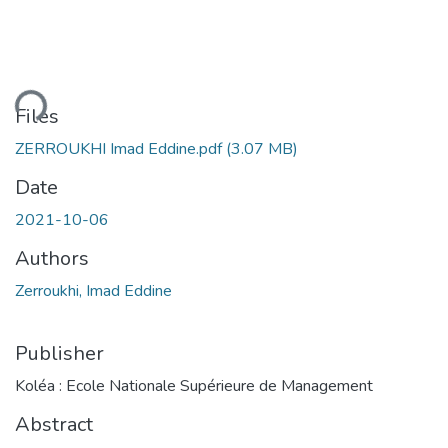
ding...
Files
ZERROUKHI Imad Eddine.pdf
(3.07 MB)
Date
2021-10-06
Authors
Zerroukhi, Imad Eddine
Publisher
Koléa : Ecole Nationale Supérieure de Management
Abstract