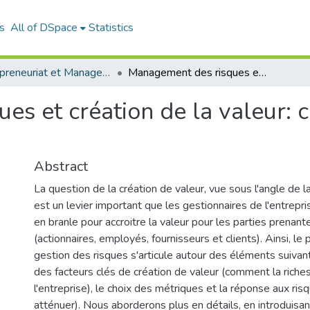
s
All of DSpace
Statistics
Entrepreneuriat et Management de Projets (EMP)
Management des risques et création de la valeur: cas de CONDOR ELECTRONICS
es et création de la valeur
Abstract
La question de la création de valeur, vue sous l'angle de l
est un levier important que les gestionnaires de l'entrep
en branle pour accroitre la valeur pour les parties prenant
(actionnaires, employés, fournisseurs et clients). Ainsi, le
gestion des risques s'articule autour des éléments suivants 
des facteurs clés de création de valeur (comment la riche
l'entreprise), le choix des métriques et la réponse aux risq
atténuer). Nous aborderons plus en détails, en introduisan