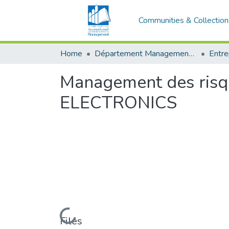
Communities & Collection
Home
Département Management et Entrepreneuriat
Management des risqu
ELECTRONICS
Loading...
Files