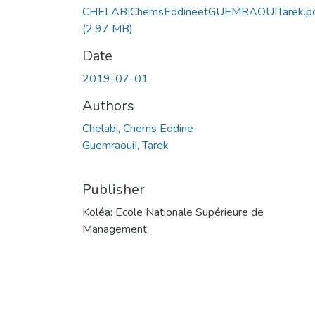
CHELABIChemsEddineetGUEMRAOUITarek.p
(2.97 MB)
Date
2019-07-01
Authors
Chelabi, Chems Eddine
GuemraouiI, Tarek
Publisher
Koléa: Ecole Nationale Supérieure de
Management