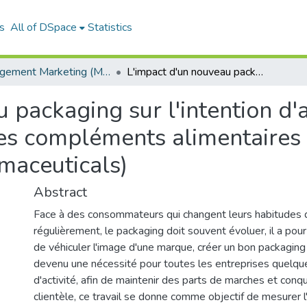
s
All of DSpace
Statistics
Management Marketing (MM)
L'impact d'un nouveau packaging sur l'intention d'achat du consommateur: cas des compléments alimentaires de la marque " Alvityl " (Unliab Pharmaceuticals)
 packaging sur l'intention d'
s compléments alimentaires 
rmaceuticals)
Abstract
Face à des consommateurs qui changent leurs habitudes
régulièrement, le packaging doit souvent évoluer, il a pour
de véhiculer l'image d'une marque, créer un bon packagin
devenu une nécessité pour toutes les entreprises quelque
d'activité, afin de maintenir des parts de marches et conq
clientèle, ce travail se donne comme objectif de mesurer l