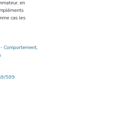
ommateur, en
ompléments
omme cas les
-- Comportement
,
s
789/599