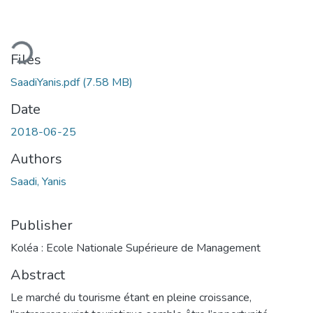
ding...
Files
SaadiYanis.pdf
(7.58 MB)
Date
2018-06-25
Authors
Saadi, Yanis
Publisher
Koléa : Ecole Nationale Supérieure de Management
Abstract
Le marché du tourisme étant en pleine croissance,