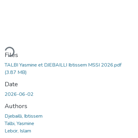
ading...
Files
TALBI Yasmine et DJEBAILLI Ibtissem MSSI 2026.pdf
(3.87 MB)
Date
2026-06-02
Authors
Djebailli, Ibtissem
Talbi, Yasmine
Lebcir, Islam