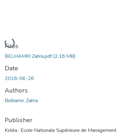
Loading...
Files
BELHAMRI Zahra.pdf
(2.18 MB)
Date
2018-06-28
Authors
Belhamri, Zahra
Publisher
Koléa : Ecole Nationale Supérieure de Management