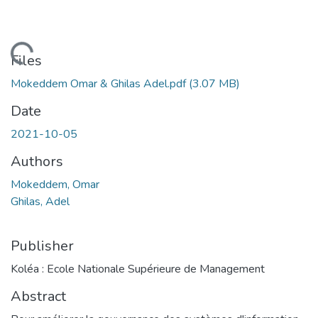
Loading...
Files
Mokeddem Omar & Ghilas Adel.pdf
(3.07 MB)
Date
2021-10-05
Authors
Mokeddem, Omar
Ghilas, Adel
Publisher
Koléa : Ecole Nationale Supérieure de Management
Abstract