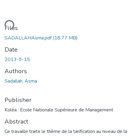
ding...
Files
SADALLAHAsma.pdf
(18.77 MB)
Date
2013-9-15
Authors
Sadallah, Asma
Publisher
Koléa : Ecole Nationale Supérieure de Management
Abstract
Ce travaille traite le thème de la tarification au niveau de la