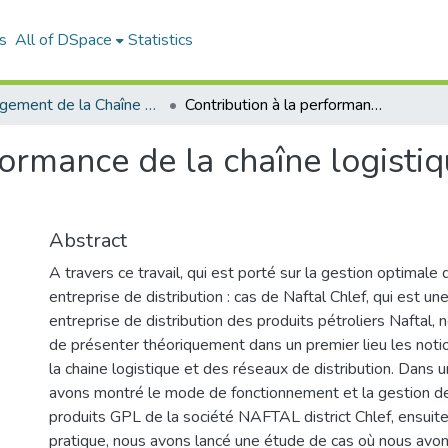
s
All of DSpace
Statistics
Management de la Chaîne Logistique (MCL)
Contribution à la performance de la chaîne logistique: étude de cas Naftal district Chlef
formance de la chaîne logistiq
Abstract
A travers ce travail, qui est porté sur la gestion optimale 
entreprise de distribution : cas de Naftal Chlef, qui est une
entreprise de distribution des produits pétroliers Naftal,
de présenter théoriquement dans un premier lieu les noti
la chaine logistique et des réseaux de distribution. Dans u
avons montré le mode de fonctionnement et la gestion de
produits GPL de la société NAFTAL district Chlef, ensuit
pratique, nous avons lancé une étude de cas où nous avon