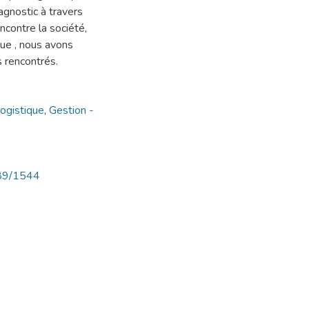
iagnostic à travers
contre la société,
ique , nous avons
 rencontrés.
logistique
,
Gestion -
789/1544