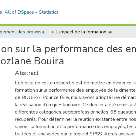
s
All of DSpace
Statistics
Management des organisations (MDO)
L’impact de la formation sur la performance des employés: cas cimenterie Sour El Ghozlane Bouira
ion sur la performance des e
hozlane Bouira
Abstract
L’objectif de cette recherche est de mettre en évidence l’
formation sur la performance des employés de la cimente
de BOUIRA. Pour ce faire, nous avons adopté une démarc
la réalisation d’un questionnaire. Ce dernier a été remis 
différentes catégories socioprofessionnelles, 68 question
récupérés. Pour déterminer la relation existante entre nos
savoir : la formation et la performance des employés, les
traitées et analysées par le logiciel SPSS. Apres analyse,