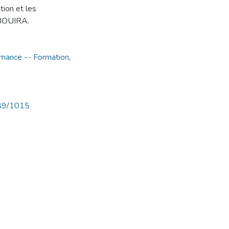
tion et les
 BOUIRA.
mance -- Formation
,
789/1015