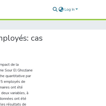
Log In
mployés: cas
impact de la
rie Sour El Ghozlane
he quantitative par
à 75 employés de
naires ont été
 deux variables, à
 données ont été
 les résultats de