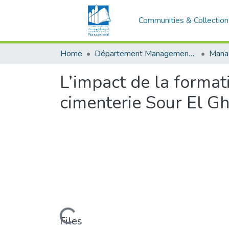
Communities & Collection
Home
Département Management Des Organisations
L’impact de la format
cimenterie Sour El G
Loading...
Files