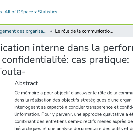
s
All of DSpace
Statistics
Management des organisations (MDO)
Le rôle de la communication interne dans la performance stratégique : entre transparence et confidentialité: cas pratique: BOMARE COMPANY (Stream System)-Bir Touta-
cation interne dans la perfor
t confidentialité: cas prat
Touta-
Abstract
Ce mémoire a pour objectif d’analyser le rôle de la commu
dans la réalisation des objectifs stratégiques d’une organi
interrogeant sa capacité à concilier transparence et confid
l’information. Pour y parvenir, une approche qualitative a 
combinant des entretiens semi-directifs menés auprès de 
hiérarchiques et une analyse documentaire des outils et di