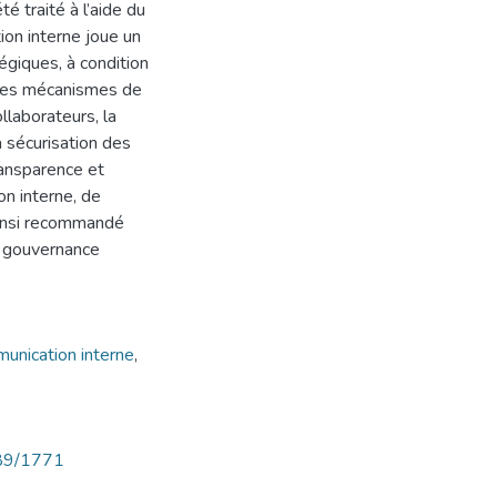
é traité à l’aide du
ion interne joue un
tégiques, à condition
r des mécanismes de
ollaborateurs, la
la sécurisation des
ransparence et
on interne, de
ainsi recommandé
e gouvernance
unication interne
,
789/1771