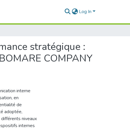
Log In
mance stratégique :
ique: BOMARE COMPANY
nication interne
sation, en
entialité de
été adoptée,
différents niveaux
spositifs internes