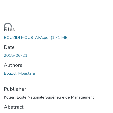
Loading...
Files
BOUZIDI MOUSTAFA.pdf
(1.71 MB)
Date
2018-06-21
Authors
Bouzidi, Moustafa
Publisher
Koléa : Ecole Nationale Supérieure de Management
Abstract