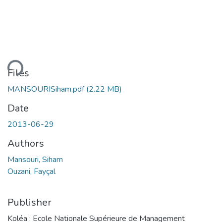
ding...
Files
MANSOURISiham.pdf
(2.22 MB)
Date
2013-06-29
Authors
Mansouri, Siham
Ouzani, Fayçal
Publisher
Koléa : Ecole Nationale Supérieure de Management