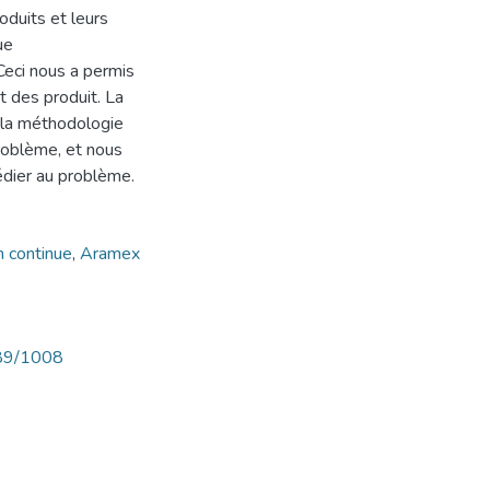
duits et leurs
ue
Ceci nous a permis
 des produit. La
 la méthodologie
roblème, et nous
médier au problème.
n continue
,
Aramex
789/1008