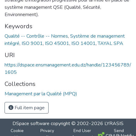
système management QSE (Qualité, Sécurité,
Environnement).
Keywords
Qualité -- Contrôle -- Normes
,
Système de management
intégré
,
ISO 9001
,
ISO 45001
,
ISO 14001
,
TAYAL SPA
URI
https://dspace.ensmanagement.edu.dz/handle/123456789/
1605
Collections
Management par la Qualité (MPQ)
Full item page
DSpace software
copyright © 2002-2026
LYRASIS
Cookie
Privacy
End User
Send
COAR Notify