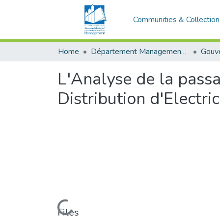
Communities & Collection
Home
Département Management stratégique et système
L'Analyse de la passa
Distribution d'Electri
Loading...
Files