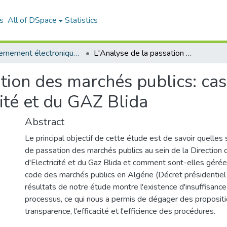
s
All of DSpace
Statistics
Gouvernement électronique (E-GOV)
L'Analyse de la passation des marchés publics: cas de la Direction de Distribution d'Electricité et du GAZ Blida
tion des marchés publics: cas
cité et du GAZ Blida
Abstract
Le principal objectif de cette étude est de savoir quelles
de passation des marchés publics au sein de la Direction d
d'Electricité et du Gaz Blida et comment sont-elles gérée
code des marchés publics en Algérie (Décret présidentie
résultats de notre étude montre l'existence d'insuffisanc
processus, ce qui nous a permis de dégager des propositio
transparence, l'efficacité et l'efficience des procédures.