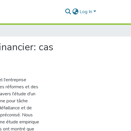
Log In
inancier: cas
 l'entreprise
des réformes et des
avers l'étude d'un
nne pour tâche
défaillance et de
é préconisé. Nous
une étude empirique
ts ont montré que