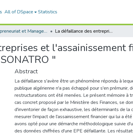
s
All of DSpace
Statistics
Entrepreneuriat et Management de Projets (EMP)
La défaillance des entreprises et l'assainissement financier: cas Entreprise publique " SONATRO "
reprises et l'assainissement f
 " SONATRO "
Abstract
La défaillance s'avère être un phénomène répondu à lequel
publique algérienne n'a pas échappé pour s'en prémunir, 
restructurations ont été menées. Le présent mémoire à tr
cas concret proposé par le Ministère des Finances, se do
d'inventorier de façon exhaustive, les déterminants de la 
mesurer l'impact de l'assainissement financier qui lui a ét
avons opté pour une démarche méthodologique suivie d'
des données chiffrées d'une EPE défaillante. Les résulta