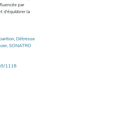
nfluencée par
 d'équilibrer la
parition
,
Détresse
cier
,
SONATRO
789/1118