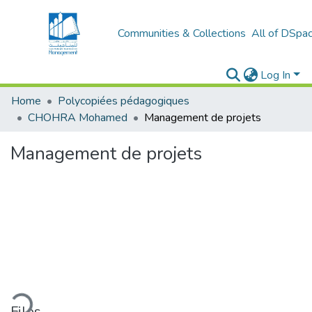
Communities & Collections
All of DSpa
Log In
Home
Polycopiées pédagogiques
CHOHRA Mohamed
Management de projets
Management de projets
ading...
Files