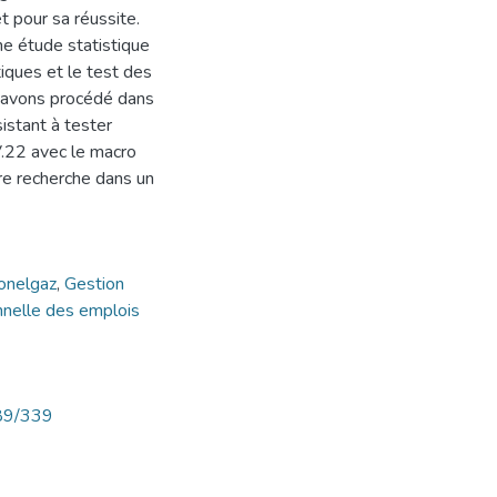
 pour sa réussite.
ne étude statistique
tiques et le test des
 avons procédé dans
istant à tester
V.22 avec le macro
re recherche dans un
onelgaz
,
Gestion
nnelle des emplois
789/339