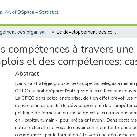
s
All of DSpace
Statistics
Management des organisations (MDO)
Le développement des compétences à travers une démarche gestion prévisionnelle des emplois et des compétences: cas SONELEGAZ SENIA
s compétences à travers une
emplois et des compétences:
Abstract
Dans sa stratégie globale, le Groupe Sonelegaz a mis en
GPEC qui doit préparer l’entreprise à faire face aux nouve
La GPEC dans cette entreprise, doit en effet prévoir les 
oeuvre d’un dispositif de développement des compétence
politique de formation qui fasse de celle-ci un investissem
en « capital humain », pour préparer l’avenir. Dans cette vi
notre recherche se veut de savoir comment l’entreprise 
compétences par la formation à travers une démarche de