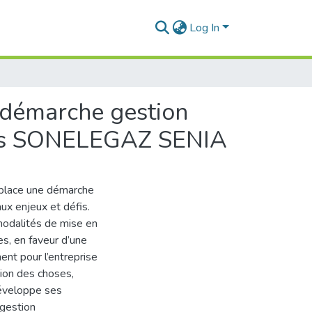
Log In
 démarche gestion
 cas SONELEGAZ SENIA
 place une démarche
aux enjeux et défis.
modalités de mise en
s, en faveur d’une
ent pour l’entreprise
sion des choses,
développe ses
 gestion