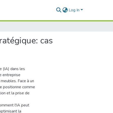
Log In
tratégique: cas
le (IA) dans les
e entreprise
e meubles. Face à un
 se positionne comme
tion et la prise de
comment l'IA peut
ptimisant la