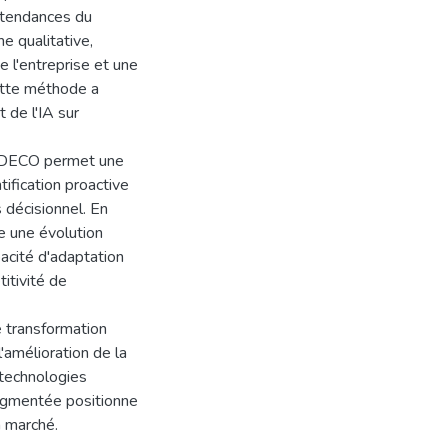
s tendances du
 qualitative,
e l'entreprise et une
ette méthode a
 de l'IA sur
IMODECO permet une
tification proactive
 décisionnel. En
e une évolution
pacité d'adaptation
itivité de
 transformation
l'amélioration de la
 technologies
 augmentée positionne
 marché.