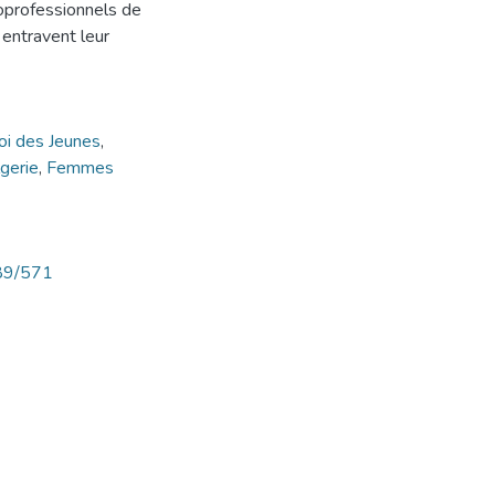
ioprofessionnels de
 entravent leur
oi des Jeunes
,
gerie
,
Femmes
789/571