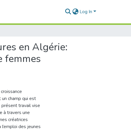
Log In
res en Algérie:
 de femmes
 croissance
t un champ qui est
 présent travail vise
ie à travers une
mes créatrices
à l’emploi des jeunes