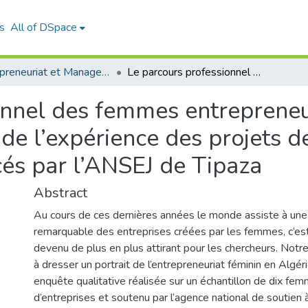
s
All of DSpace
Entrepreneuriat et Management de Projets (EMP)
Le parcours professionnel des femmes entrepreneures en Algérie: contribution à l’étude de l’expérience des projets de femmes entrepreneures financés par l’ANSEJ de Tipaza
onnel des femmes entrepreneu
e de l’expérience des projets
cés par l’ANSEJ de Tipaza
Abstract
Au cours de ces dernières années le monde assiste à une
remarquable des entreprises créées par les femmes, c’es
devenu de plus en plus attirant pour les chercheurs. Notre
à dresser un portrait de l’entrepreneuriat féminin en Algér
enquête qualitative réalisée sur un échantillon de dix fem
d’entreprises et soutenu par l’agence national de soutien 