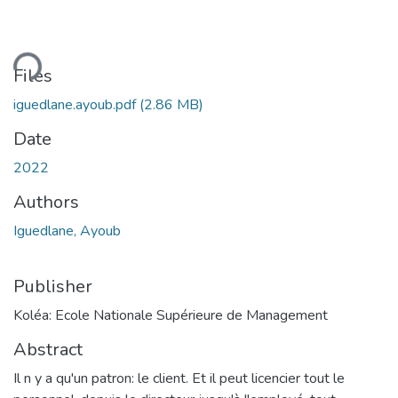
ding...
Files
iguedlane.ayoub.pdf
(2.86 MB)
Date
2022
Authors
Iguedlane, Ayoub
Publisher
Koléa: Ecole Nationale Supérieure de Management
Abstract
Il n y a qu'un patron: le client. Et il peut licencier tout le