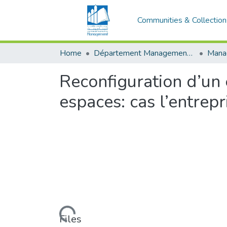
Communities & Collection
Home
Département Management Des Organisations
Reconfiguration d’un 
espaces: cas l’entre
Loading...
Files