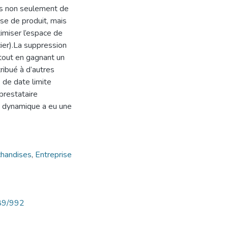
s non seulement de
sse de produit, mais
timiser l’espace de
cier).La suppression
 tout en gagnant un
ribué à d’autres
 de date limite
prestataire
 dynamique a eu une
handises
,
Entreprise
789/992