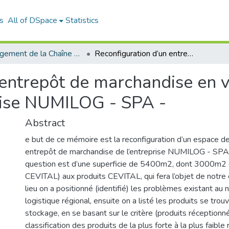
s
All of DSpace
Statistics
Management de la Chaîne Logistique (MCL)
Reconfiguration d’un entrepôt de marchandise en vue de rationaliser les espaces: cas l’entreprise NUMILOG - SPA -
entrepôt de marchandise en vu
prise NUMILOG - SPA -
Abstract
e but de ce mémoire est la reconfiguration d’un espace d
entrepôt de marchandise de l’entreprise NUMILOG - SPA 
question est d’une superficie de 5400m2, dont 3000m2 e
CEVITAL) aux produits CEVITAL, qui fera l’objet de notre
lieu on a positionné (identifié) les problèmes existant au 
logistique régional, ensuite on a listé les produits se tro
stockage, en se basant sur le critère (produits réceptionnés
classification des produits de la plus forte à la plus faible 