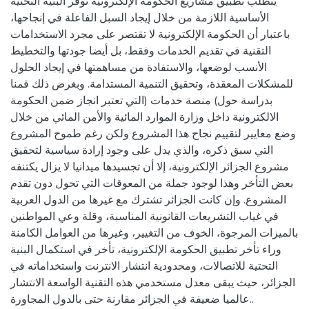
يتطلب تطبيق مشاريع الحكومة الإلكترونية توفر البنية التحتية
الأساسية اللازمة من خلال إيجاد السبل الفاعلة في إنجاحها،
باعتبار أن الحكومة الإلكترونية لا تقتصر على مجرد الاستخدامات
التقنية في تقديم الخدمات وفقط، بل أيضا جودتها والتخطيط
الأنسب لوضعها، والاستفادة من مساهمتها في إيجاد الحلول
للمشكلات المعقدة، وتحقيق التنمية المستدامة. وبغرض ذلك قمنا
بدراسة حول) منصة خدمات (التي تعتبر انجاز ضمن الحكومة
الالكترونية داخل وزارة الموارد المائية والأمن المائي من خلال
وضع معايير لتقييم نجاح هذا المشروع ولكن رغم طموح المشروع
التي سبق ذكره، والذي يدل على وجود إرادة سياسية لتحقيق
مشروع الجزائر الإلكترونية، إلا أن تجسيدها ميدانيا لا يزال يكتنفه
بعض التأخر وهذا لوجود جملة من المعوقات التي تحول دون تقدم
المشروع. وإن كانت الجزائر تشترك مع غيرها من الدول العربية
في غياب التشريعات القانونية المناسبة، وقلة وعي المواطنين
بالميزات المرجوة، الخوف من التغيير، وغيرها من العوامل الكامنة
وراء تأخر تطبيق الحكومة الإلكترونية، تأخر في استكمال البنية
التحتية للاتصالات، ومحدودية انتشار الانترنت واستخداماته في
الجزائر، حيث يبقى معدل مستخدمي هذه التقنية الواسعة الانتشار
عالميا ضعيفة في الجزائر مقارنة حتى بالدول المجاورة..