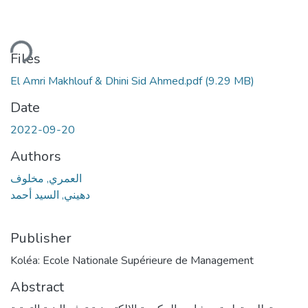
ding...
Files
El Amri Makhlouf & Dhini Sid Ahmed.pdf
(9.29 MB)
Date
2022-09-20
Authors
العمري, مخلوف
دهيني, السيد أحمد
Publisher
Koléa: Ecole Nationale Supérieure de Management
Abstract