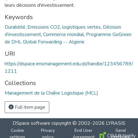
leurs décisions d'investissement.
Keywords
Durabilité
,
Emissions CO2
,
logistiques vertes
,
Décision
d'investissement
,
Commerce mondial
,
Programme GoGreen
de DHL Global Forwarding -- Algerie
URI
https://dspace.ensmanagement.edu.dz/handle/123456789/
1211
Collections
Management de la Chaîne Logistique (MCL)
Full item page
DSpace software
copyright © 2002-2026
LYRASIS
Cookie
Privacy
End User
Send
COAR Notify
settings
policy
Agreement
Feedback