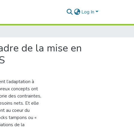
Log In
cadre de la mise en
S
nt l’adaptation à
breux concepts ont
rie des contraintes,
soins nets. Et elle
ent au coeur du
ocks tampons ou «
iations de la