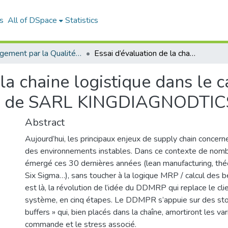
s
All of DSpace
Statistics
Management par la Qualité (MPQ)
Essai d’évaluation de la chaine logistique dans le cadre de la mise en place du DDMRP: cas de SARL KINGDIAGNODTICS
la chaine logistique dans le 
as de SARL KINGDIAGNODTIC
Abstract
Aujourd’hui, les principaux enjeux de supply chain concerne
des environnements instables. Dans ce contexte de nom
émergé ces 30 dernières années (lean manufacturing, théo
Six Sigma…), sans toucher à la logique MRP / calcul des be
est là, la révolution de l’idée du DDMRP qui replace le cli
système, en cinq étapes. Le DDMPR s’appuie sur des st
buffers » qui, bien placés dans la chaîne, amortiront les var
commande et le stress associé.