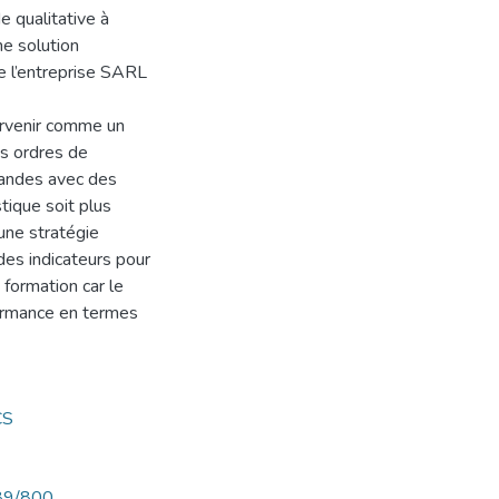
e qualitative à
ne solution
de l’entreprise SARL
rvenir comme un
es ordres de
mandes avec des
stique soit plus
une stratégie
 des indicateurs pour
 formation car le
ormance en termes
CS
789/800