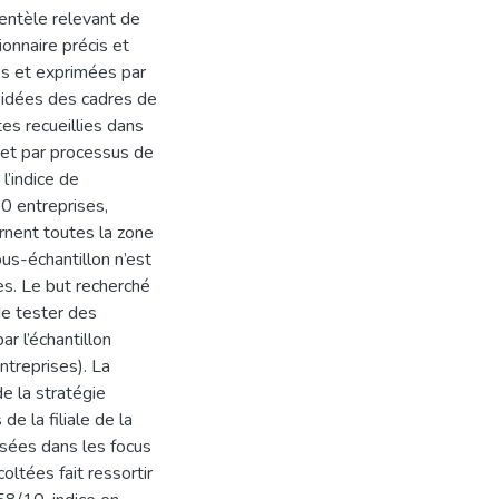
ientèle relevant de
ionnaire précis et
es et exprimées par
s idées des cadres de
es recueillies dans
l et par processus de
l’indice de
50 entreprises,
ernent toutes la zone
ous-échantillon n’est
s. Le but recherché
 de tester des
r l’échantillon
ntreprises). La
 la stratégie
e la filiale de la
sées dans les focus
ltées fait ressortir