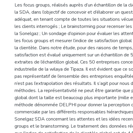
Les focus groups, réalisés auprès d’un échantillon de la cl
la SDA, dans l’objectif de concevoir et d’élaborer un quest
adéquat, en tenant compte de toutes les situations vécu
les clients interrogés ; Le brainstorming pour recenser le
la Sonelgaz ; Un sondage d’opinion pour évaluer les attent
les focus groups et mesurer l’indice de satisfaction globa
la clientèle. Dans notre étude, pour des raisons de temps, 
satisfaction est évalué uniquement sur un échantillon de 
extraites de l’échantillon global. Ces 50 entreprises conc
industrielle de la wilaya de Tipaza. Il est évident que ce s
pas représentatif de l’ensemble des entreprises enquêtée
n’est pas l’extrapolation des résultats. Il s’agit pour nous
méthodes. La représentativité ne peut être garantie que pa
global dont la taille est beaucoup plus importante (mille e
méthode dénommée DELPHI pour donner la perception de
commerciale par les différents responsables hiérarchiques d
Sonelgaz SDA concernant les attentes et les idées recen
groups et le brainstorming. Le traitement des données réco