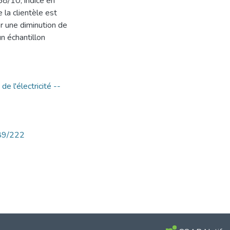
,58/10, indice en
 la clientèle est
r une diminution de
un échantillon
de l'électricité --
789/222