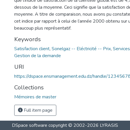
que l’indice de satisfaction de la clientèle global est de 4
dessous de la moyenne. Ceci signifie que la satisfaction de
moyenne. A titre de comparaison, nous avons pu constate
cet indice par rapport à celui de l’année 2000 obtenu sur 
beaucoup plus représentatif.
Keywords
Satisfaction client
,
Sonelgaz -- Eléctricité -- Prix
,
Services 
Gestion de la demande
URI
https://dspace.ensmanagement.edu.dz/handle/123456
Collections
Mémoires de master
Full item page
DSpace software
copyright © 2002-2026
LYRASIS