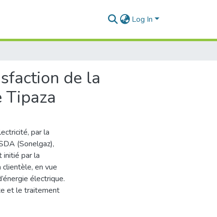
Log In
isfaction de la
e Tipaza
ctricité, par la
a SDA (Sonelgaz),
initié par la
 clientèle, en vue
’énergie électrique.
e et le traitement