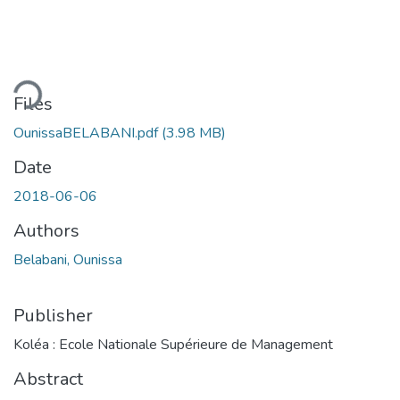
ding...
Files
OunissaBELABANI.pdf
(3.98 MB)
Date
2018-06-06
Authors
Belabani, Ounissa
Publisher
Koléa : Ecole Nationale Supérieure de Management
Abstract