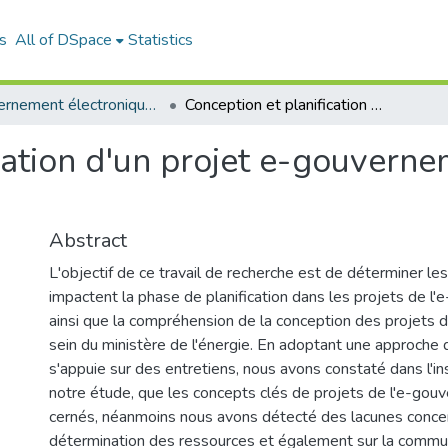
s
All of DSpace
Statistics
Gouvernement électronique (E-GOV)
Conception et planification d'un projet e-gouvernement: cas " ministère de l'énergie "
cation d'un projet e-gouverne
Abstract
L'objectif de ce travail de recherche est de déterminer le
impactent la phase de planification dans les projets de l
ainsi que la compréhension de la conception des projets 
sein du ministère de l'énergie. En adoptant une approche q
s'appuie sur des entretiens, nous avons constaté dans l'in
notre étude, que les concepts clés de projets de l'e-gou
cernés, néanmoins nous avons détecté des lacunes concer
détermination des ressources et également sur la commu