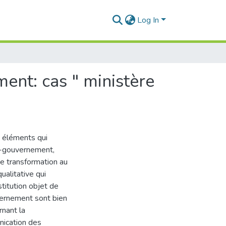
Log In
ment: cas " ministère
s éléments qui
'e-gouvernement,
de transformation au
ualitative qui
stitution objet de
vernement sont bien
nant la
nication des