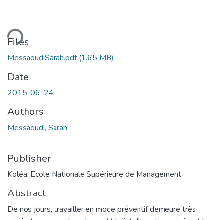
ding...
Files
MessaoudiSarah.pdf
(1.65 MB)
Date
2015-06-24
Authors
Messaoudi, Sarah
Publisher
Koléa: Ecole Nationale Supérieure de Management
Abstract
De nos jours, travailler en mode préventif demeure très