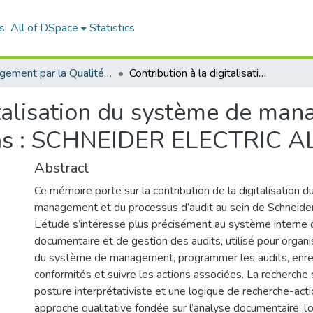
s
All of DSpace
Statistics
Management par la Qualité (MPQ)
Contribution à la digitalisation du système de management et du processus d’audit : Cas : SCHNEIDER ELECTRIC ALGERIE
italisation du système de ma
 Cas : SCHNEIDER ELECTRIC 
Abstract
Ce mémoire porte sur la contribution de la digitalisation 
management et du processus d’audit au sein de Schneider 
L’étude s’intéresse plus précisément au système interne 
documentaire et de gestion des audits, utilisé pour organ
du système de management, programmer les audits, enreg
conformités et suivre les actions associées. La recherche s
posture interprétativiste et une logique de recherche-acti
approche qualitative fondée sur l’analyse documentaire, l’