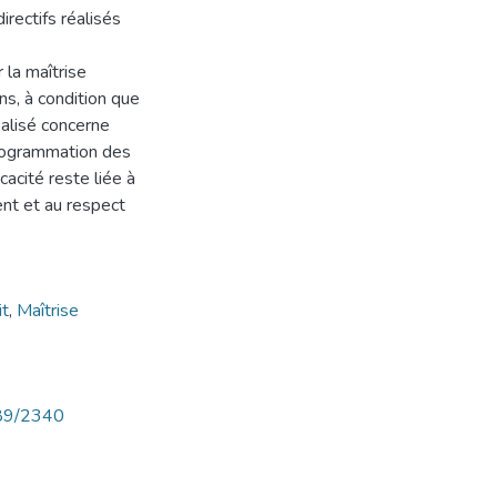
rectifs réalisés
 la maîtrise
ons, à condition que
éalisé concerne
 programmation des
cacité reste liée à
ent et au respect
it
,
Maîtrise
789/2340