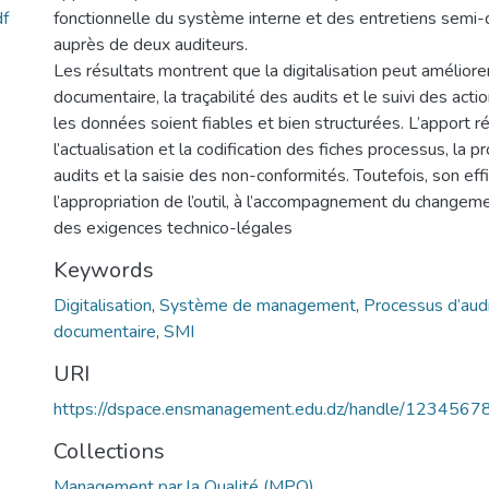
f
fonctionnelle du système interne et des entretiens semi-di
auprès de deux auditeurs.
Les résultats montrent que la digitalisation peut améliorer
documentaire, la traçabilité des audits et le suivi des acti
les données soient fiables et bien structurées. L’apport r
l’actualisation et la codification des fiches processus, la
audits et la saisie des non-conformités. Toutefois, son effi
l’appropriation de l’outil, à l’accompagnement du changem
des exigences technico-légales
Keywords
Digitalisation
,
Système de management
,
Processus d’aud
documentaire
,
SMI
URI
https://dspace.ensmanagement.edu.dz/handle/123456
Collections
Management par la Qualité (MPQ)