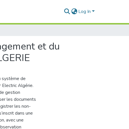
Log In
nagement et du
ALGERIE
du système de
Electric Algérie.
de gestion
iser les documents
istrer les non-
’inscrit dans une
on, avec une
observation