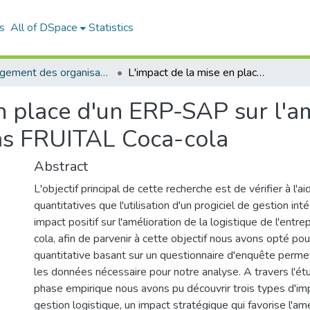
s
All of DSpace
Statistics
Management des organisations (MDO)
L'impact de la mise en place d'un ERP-SAP sur l'amélioration de la fonction logistique: cas FRUITAL Coca-cola
n place d'un ERP-SAP sur l'am
cas FRUITAL Coca-cola
Abstract
L'objectif principal de cette recherche est de vérifier à l'
quantitatives que l'utilisation d'un progiciel de gestion in
impact positif sur l'amélioration de la logistique de l'entre
cola, afin de parvenir à cette objectif nous avons opté p
quantitative basant sur un questionnaire d'enquête permet
les données nécessaire pour notre analyse. A travers l'é
phase empirique nous avons pu découvrir trois types d'im
gestion logistique, un impact stratégique qui favorise l'am