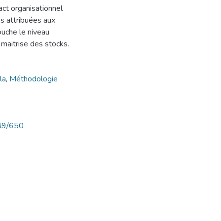
pact organisationnel
es attribuées aux
ouche le niveau
 maitrise des stocks.
la
,
Méthodologie
789/650