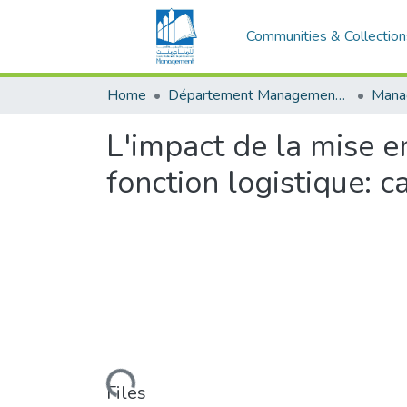
Communities & Collection
Home
Département Management Des Organisations
L'impact de la mise e
fonction logistique: 
Loading...
Files