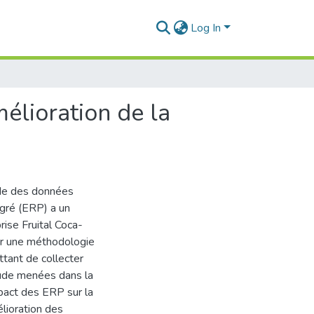
Log In
élioration de la
aide des données
tégré (ERP) a un
prise Fruital Coca-
our une méthodologie
tant de collecter
tude menées dans la
pact des ERP sur la
élioration des