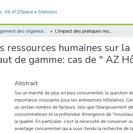
s
All of DSpace
Statistics
Management des organisations (MDO)
L'impact des pratiques ressources humaines sur la qualité de service dans l'hôtellerie de haut de gamme: cas de " AZ Hôtel " et " Sofitel Hôtel "
s ressources humaines sur la 
aut de gamme: cas de " AZ Hôt
Abstract
Sur un marché de plus en plus concurrentiel, la question de
importance croissante pour les entreprises hôtelières. Cel
un certain nombre de facteurs, tels que l'élargissement d
consommateurs et la prétendue émergence de "nouveaux"
la qualité. En particulier, c'est la nécessité de conserver o
avantage concurrentiel qui a sous-tendu la recherche de la