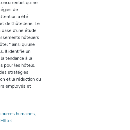
oncurrentiel qui ne
tégies de
ttention a été
t de l'hôtellerie. Le
a base d'une étude
issements hôteliers
ôtel " ainsi qu'une
 Il identifie un
 la tendance à la
ns pour les hôtels.
 des stratégies
n et la réduction du
eurs employés et
sources humaines
,
 Hôtel