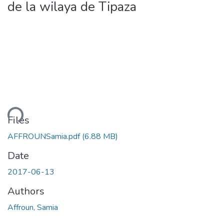
de la wilaya de Tipaza
ding...
Files
AFFROUNSamia.pdf
(6.88 MB)
Date
2017-06-13
Authors
Affroun, Samia