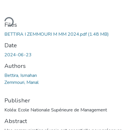
ding...
Files
BETTIRA I ZEMMOURI M MM 2024.pdf
(1.48 MB)
Date
2024-06-23
Authors
Bettira, Ismahan
Zemmouri, Manal
Publisher
Koléa: Ecole Nationale Supérieure de Management
Abstract