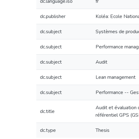
dc.language.iso
fr
dc.publisher
Koléa: Ecole Natio
dc.subject
Systèmes de produc
dc.subject
Performance mana
dc.subject
Audit
dc.subject
Lean management
dc.subject
Performance -- Ges
Audit et évaluation
dc.title
référentiel GPS (G
dc.type
Thesis