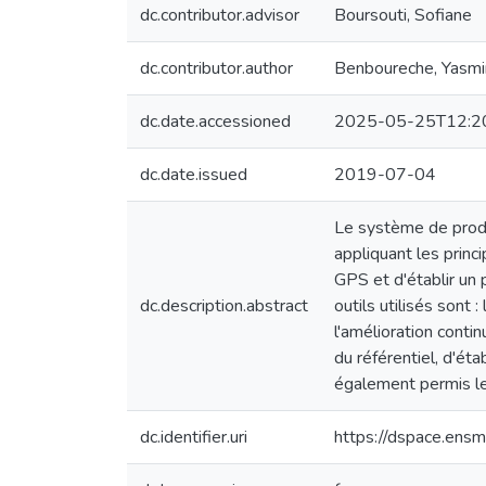
dc.contributor.advisor
Boursouti, Sofiane
dc.contributor.author
Benboureche, Yasmi
dc.date.accessioned
2025-05-25T12:2
dc.date.issued
2019-07-04
Le système de produ
appliquant les princ
GPS et d'établir un 
dc.description.abstract
outils utilisés sont
l'amélioration contin
du référentiel, d'éta
également permis le 
dc.identifier.uri
https://dspace.en