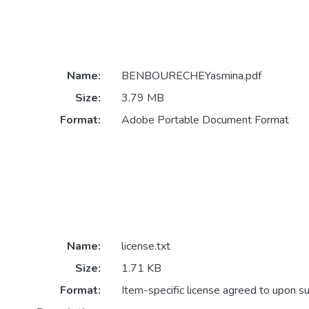
Name:
BENBOURECHEYasmina.pdf
Size:
3.79 MB
Format:
Adobe Portable Document Format
Name:
license.txt
Size:
1.71 KB
Format:
Item-specific license agreed to upon s