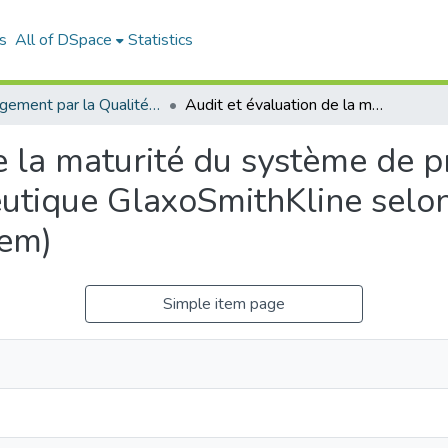
s
All of DSpace
Statistics
Management par la Qualité (MPQ)
Audit et évaluation de la maturité du système de production de l'entreprise pharmaceutique GlaxoSmithKline selon le référentiel GPS (GSK Production System)
e la maturité du système de 
utique GlaxoSmithKline selon
tem)
Simple item page