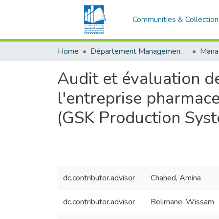
Communities & Collection
Home
Département Management Des Organisations
Audit et évaluation d
l'entreprise pharmace
(GSK Production Sys
dc.contributor.advisor
Chahed, Amina
dc.contributor.advisor
Belimane, Wissam