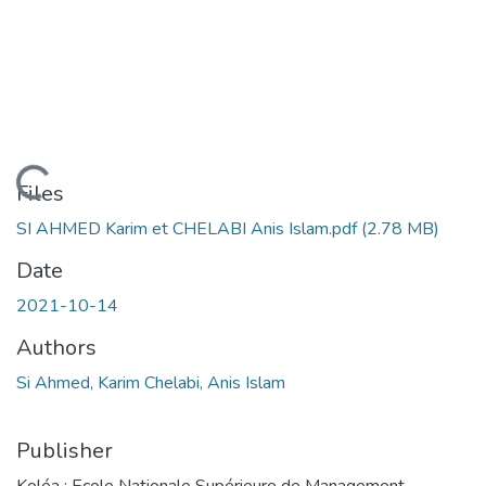
Loading...
Files
SI AHMED Karim et CHELABI Anis Islam.pdf
(2.78 MB)
Date
2021-10-14
Authors
Si Ahmed, Karim Chelabi, Anis Islam
Publisher
Koléa : Ecole Nationale Supérieure de Management