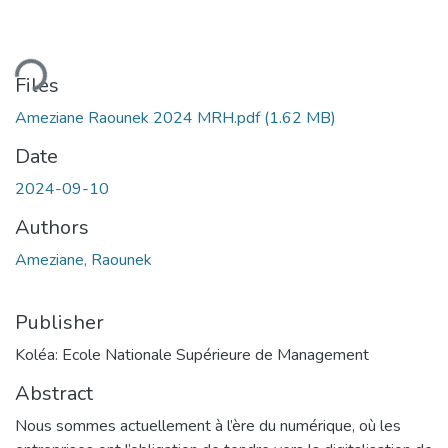
ding...
Files
Ameziane Raounek 2024 MRH.pdf
(1.62 MB)
Date
2024-09-10
Authors
Ameziane, Raounek
Publisher
Koléa: Ecole Nationale Supérieure de Management
Abstract
Nous sommes actuellement à l’ère du numérique, où les