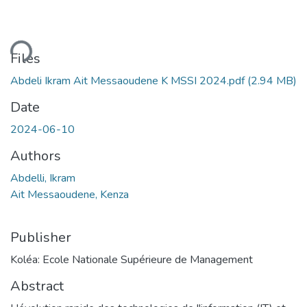
ding...
Files
Abdeli Ikram Ait Messaoudene K MSSI 2024.pdf
(2.94 MB)
Date
2024-06-10
Authors
Abdelli, Ikram
Ait Messaoudene, Kenza
Publisher
Koléa: Ecole Nationale Supérieure de Management
Abstract