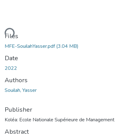
ding...
Files
MFE-SouilahYasser.pdf
(3.04 MB)
Date
2022
Authors
Souilah, Yasser
Publisher
Koléa: Ecole Nationale Supérieure de Management
Abstract