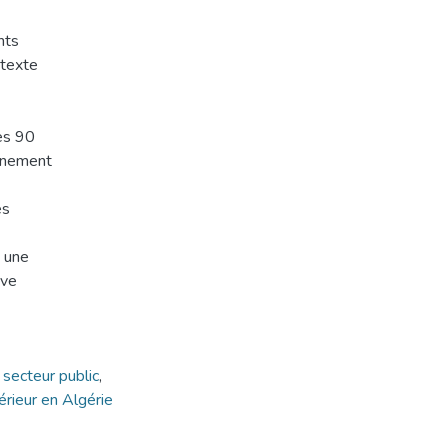
nts
ntexte
ées 90
ignement
es
t une
ive
,
secteur public
,
rieur en Algérie