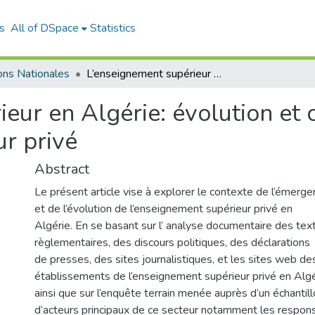
s
All of DSpace
Statistics
ons Nationales
L’enseignement supérieur en Algérie: évolution et contexte de l’émergence du secteur privé
eur en Algérie: évolution et 
r privé
Abstract
Le présent article vise à explorer le contexte de l’émerg
et de l’évolution de l’enseignement supérieur privé en
Algérie. En se basant sur l’ analyse documentaire des tex
règlementaires, des discours politiques, des déclarations
de presses, des sites journalistiques, et les sites web de
établissements de l’enseignement supérieur privé en Algé
ainsi que sur l’enquête terrain menée auprès d’un échantil
d’acteurs principaux de ce secteur notamment les respon