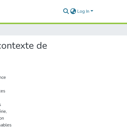
Log In
contexte de
ence
tes
s
rie,
lon
sables