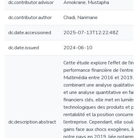
dc.contributor.advisor
Amokrane, Mustapha
dc.contributor.author
Chadi, Narimane
dc.date.accessioned
2025-07-13T12:22:48Z
dc.date.issued
2024-06-10
Cette étude explore l'effet de l'inn
performance financière de l'entrep
Multimédia entre 2016 et 2019. 
combinant une analyse qualitative d
et une analyse quantitative en fais
financiers clés, elle met en lumière
technologiques des produits et proc
rentabilité et la position concurre
dc.description.abstract
l’entreprise. Cependant, elle soulig
gains face aux chocs exogènes, à l’
notre pays en 2019, liée notammen