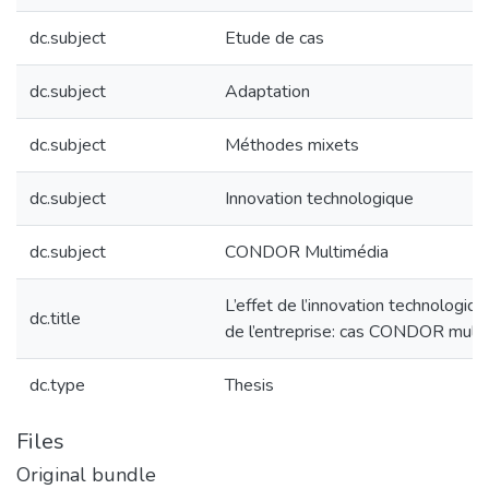
dc.subject
Etude de cas
dc.subject
Adaptation
dc.subject
Méthodes mixets
dc.subject
Innovation technologique
dc.subject
CONDOR Multimédia
L’effet de l’innovation technologiqu
dc.title
de l’entreprise: cas CONDOR mult
dc.type
Thesis
Files
Original bundle