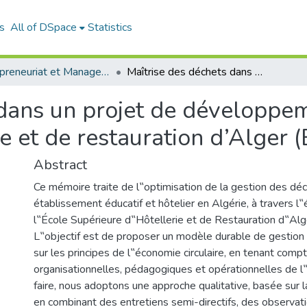
s
All of DSpace
Statistics
Entrepreneuriat et Management de Projets (EMP)
Maîtrise des déchets dans un projet de développement durable: ècole supérieure d’hôtellerie et de restauration d’Alger (ESHRA)
 dans un projet de développem
ie et de restauration d’Alger
Abstract
Ce mémoire traite de l‟optimisation de la gestion des dé
établissement éducatif et hôtelier en Algérie, à travers l
l‟École Supérieure d‟Hôtellerie et de Restauration d‟Al
L‟objectif est de proposer un modèle durable de gestion
sur les principes de l‟économie circulaire, en tenant compt
organisationnelles, pédagogiques et opérationnelles de 
faire, nous adoptons une approche qualitative, basée sur l
en combinant des entretiens semi-directifs, des observati