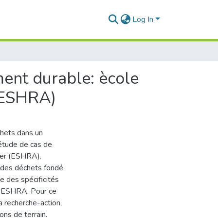
Log In
ent durable: ècole
 (ESHRA)
chets dans un
‟étude de cas de
ger (ESHRA).
 des déchets fondé
e des spécificités
l‟ESHRA. Pour ce
a recherche-action,
ons de terrain.