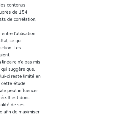
 des contenus
 auprès de 154
ts de corrélation,
ntre l'utilisation
tal, ce qui
action. Les
aient
linéaire n’a pas mis
e qui suggère que,
ui-ci reste limité en
, cette étude
ale peut influencer
ée. Il est donc
alité de ses
e afin de maximiser