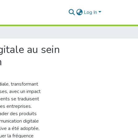
Log In
itale au sein
n
iale, transformant
ses, avec un impact
ents se traduisent
es entreprises.
ader des produits
munication digitale
tive a été adoptée,
uer la fréquence