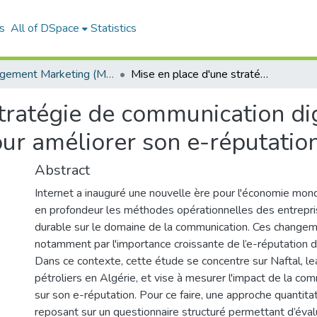
s
All of DSpace
Statistics
Management Marketing (MM)
Mise en place d'une stratégie de communication digitale au sein d'entreprise Naftal pour améliorer son e-réputation
tratégie de communication dig
our améliorer son e-réputatio
Abstract
Internet a inauguré une nouvelle ère pour l'économie mond
en profondeur les méthodes opérationnelles des entrepri
durable sur le domaine de la communication. Ces changem
notamment par l'importance croissante de l’e-réputation d
Dans ce contexte, cette étude se concentre sur Naftal, le
pétroliers en Algérie, et vise à mesurer l'impact de la com
sur son e-réputation. Pour ce faire, une approche quantita
reposant sur un questionnaire structuré permettant d’éval